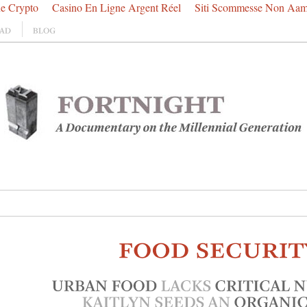
e Crypto
Casino En Ligne Argent Réel
Siti Scommesse Non Aa