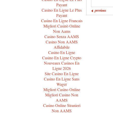
Payant
Casino En Ligne Le Plus
Payant
Casino En Ligne Francais
Migliori Casinò Online
Non Aams
Casino Senza AAMS
Casino Non AAMS
Affidabile
Casino En Ligne
Casino En Ligne Crypto
Nouveaux Casinos En
Ligne 2026
Site Casino En Ligne
Casino En Ligne Sans
Wager
Migliori Casino Online
Migliori Casino Non
AAMS
Casino Online Stranieri
Non AAMS