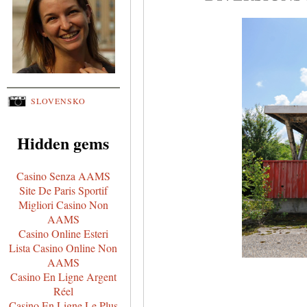
SLOVENSKO
Hidden gems
Casino Senza AAMS
Site De Paris Sportif
Migliori Casino Non
AAMS
Casino Online Esteri
Lista Casino Online Non
AAMS
Casino En Ligne Argent
Réel
Casino En Ligne Le Plus