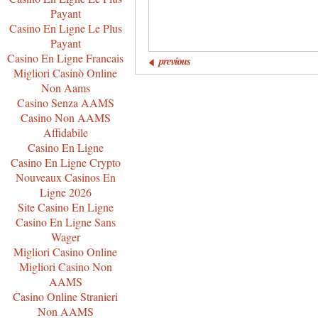
Payant
Casino En Ligne Le Plus
Payant
Casino En Ligne Francais
Migliori Casinò Online
Non Aams
Casino Senza AAMS
Casino Non AAMS
Affidabile
Casino En Ligne
Casino En Ligne Crypto
Nouveaux Casinos En
Ligne 2026
Site Casino En Ligne
Casino En Ligne Sans
Wager
Migliori Casino Online
Migliori Casino Non
AAMS
Casino Online Stranieri
Non AAMS