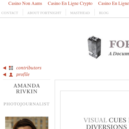
Casino Non Aams
Casino En Ligne Crypto
Casino En Ligne